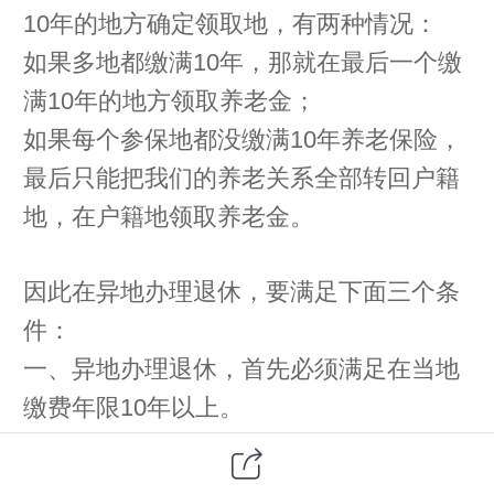
10
年的地方确定领取地，有两种情况：
如果多
地都缴满
10
年，那就在最后一个缴
满
10
年的地方领取养老金；
如果每个参保地都没缴满
10
年养老保险，
最后只能把我们的养老关系全部转回户籍
地，在户籍地领取养老金。
因此
在异地办理退休
，要
满足
下面
三个条
件
：
一、
异地办理退休，首先必须满足在当地
缴费年限
10
年以上。
因为在异地缴费已经超过
10
年，所以从这
一条来说，符合异地退休的规定。