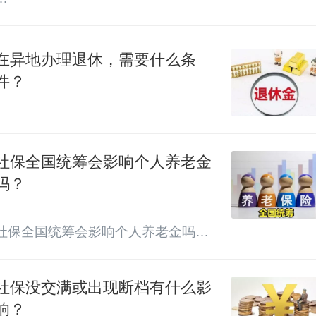
用人单位为职工购买了社保，那么必
须缴纳公积金吗？ 

在异地办理退休，需要什么条
件？
住房公积金并不是那样可缴可不缴
的，按照法律的规定必须要给员工缴
纳。相关的法律的依据是《住房公积
社保全国统筹会影响个人养老金
金管理条例》的第13条、第14条、第
吗？
15条、第20条，这些条款都很明确的
规定，用人单位要办理公积金的缴存
社保全国统筹会影响个人养老金吗

登记、需要设立公积金的账户、每月
汇缴公积金等事项，都强调的是“应当
办理”(在法律上的“应当”也就是“必须...
社保没交满或出现断档有什么影
响？
养老保险全国统筹是不是意味着全国